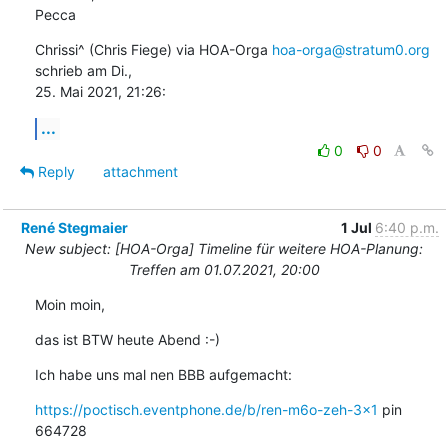
Pecca
Chrissi^ (Chris Fiege) via HOA-Orga 
hoa-orga@stratum0.org
schrieb am Di.,

25. Mai 2021, 21:26:
...
0
0
Reply
attachment
René Stegmaier
1 Jul
6:40 p.m.
New subject: [HOA-Orga] Timeline für weitere HOA-Planung:
Treffen am 01.07.2021, 20:00
Moin moin,
das ist BTW heute Abend :-)
Ich habe uns mal nen BBB aufgemacht:
https://poctisch.eventphone.de/b/ren-m6o-zeh-3x1
 pin 
664728