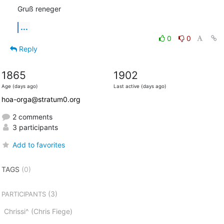
Gruß reneger
...
0
0
Reply
1865
1902
Age (days ago)
Last active (days ago)
hoa-orga@stratum0.org
2 comments
3 participants
Add to favorites
TAGS
(0)
(3)
PARTICIPANTS
Chrissi^ (Chris Fiege)