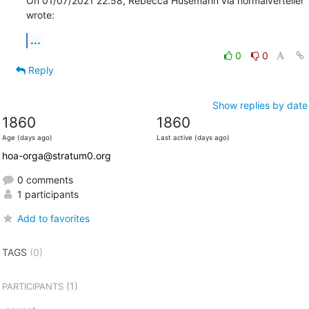
On 01/07/2021 22.58, Rebecca Husemann via normalverteiler 
wrote:
...
0
0
Reply
Show replies by date
1860
1860
Age (days ago)
Last active (days ago)
hoa-orga@stratum0.org
0 comments
1 participants
Add to favorites
TAGS
(0)
(1)
PARTICIPANTS