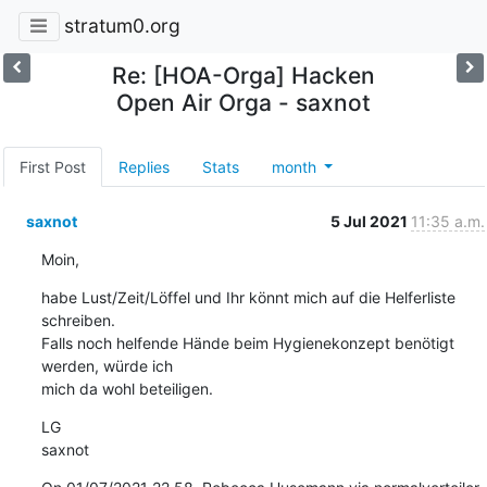
stratum0.org
Re: [HOA-Orga] Hacken
Open Air Orga - saxnot
First Post
Replies
Stats
month
saxnot
5 Jul 2021
11:35 a.m.
Moin,
habe Lust/Zeit/Löffel und Ihr könnt mich auf die Helferliste 
schreiben.

Falls noch helfende Hände beim Hygienekonzept benötigt 
werden, würde ich

mich da wohl beteiligen.
LG

saxnot