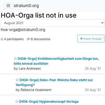
stratum0.org
HOA-Orga list not in use
hoa-orga@stratum0.org
N
ew thread
4 participants
6 discussions
[HOA-Orga] Entitätenverfügbarkeit zum Dinge tun,
bitte einmal ausfüllen
by Lars Andresen
26 Aug '21
[HOA-Orga] Deko-Pad: Welche Deko steht zur
Verfügung?
by Rebecca Husemann
24 Aug '21
[HOA-Orga] Hygienekonzept Vorlage