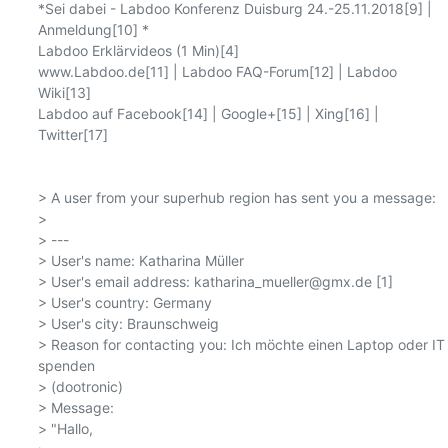
*Sei dabei - Labdoo Konferenz Duisburg 24.-25.11.2018[9] | 
Anmeldung[10] *

Labdoo Erklärvideos (1 Min)[4] 

www.Labdoo.de[11] | Labdoo FAQ-Forum[12] | Labdoo 
Wiki[13] 

Labdoo auf Facebook[14] | Google+[15] | Xing[16] | 
Twitter[17]

> A user from your superhub region has sent you a message:

> 

> ---

> User's name: Katharina Müller

> User's email address: katharina_mueller@gmx.de [1]

> User's country: Germany

> User's city: Braunschweig

> Reason for contacting you: Ich möchte einen Laptop oder IT 
spenden

> (dootronic)

> Message:

> "Hallo,
