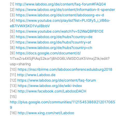
[1] 
http://www.labdoo.org/de/content/faq-forum#FAQ04
[2] 
https://www.labdoo.org/de/content/information-it-spender
[3] 
https://www.labdoo.org/de/content/labdooorg-ev-d
[4] 
https://www.youtube.com/playlist?list=PLtGfy5_i_VB6o-
eB7IVWXSKD1VuiIBbbV
[5] 
https://www.youtube.com/watch?v=S2WaQBPB1OE
[6] 
https://www.labdoo.org/de/hubs?country=de
[7] 
https://www.labdoo.org/de/hubs?country=at
[8] 
https://www.labdoo.org/de/hubs?country=ch
[9] 
https://docs.google.com/document/d/
1ITxeZrs4X5jPIAqS2kor1j8h0G6LVM3DOzK5VmxjZtk/edit?
usp=sharing

[10] 
https://inscribirme.com/labdooconferenceduisburg2018
[11] 
http://www.Labdoo.de
[12] 
https://www.labdoo.org/de/content/faq-forum
[13] 
https://www.labdoo.org/de/wiki-index
[14] 
http://www.facebook.com/LabdooDACH
[15] 
http://plus.google.com/communities/11215453869212017065
9
[16] 
http://www.xing.com/net/Labdoo