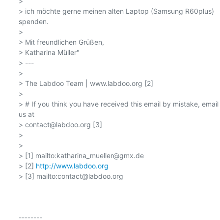
> 

> ich möchte gerne meinen alten Laptop (Samsung R60plus) 
spenden.

> 

> Mit freundlichen Grüßen,

> Katharina Müller"

> ---

> 

> The Labdoo Team | www.labdoo.org [2]

> 

> # If you think you have received this email by mistake, email 
us at

> contact@labdoo.org [3]

> 

> 

> [1] mailto:katharina_mueller@gmx.de

> [2] 
http://www.labdoo.org
> [3] mailto:contact@labdoo.org

--------
