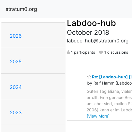
stratum0.org
Labdoo-hub
October 2018
2026
labdoo-hub@stratum0.org
1 participants
1 discussions
2025
Re: [Labdoo-hub] [
by Ralf Hamm (Labdoo.
2024
Guten Tag Eliane, viel
erfüllt. Eine genaue B
unsicher sind, mailen 
2006) kann er im Labdo
2023
[View More]