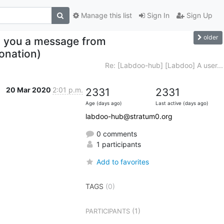
Manage this list
Sign In
Sign Up
older
t you a message from
onation)
Re: [Labdoo-hub] [Labdoo] A user...
20 Mar 2020
2:01 p.m.
2331
2331
Age (days ago)
Last active (days ago)
labdoo-hub@stratum0.org
0 comments
1 participants
Add to favorites
TAGS
(0)
(1)
PARTICIPANTS