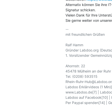
Alternativ können Sie ihre I
Signatur schicken. 

Vielen Dank für Ihre Unters
Sie gerne weiter von unserem
-- 

mit freundlichen Grüßen

Ralf Hamm

Gründer Labdoo.org (Deutsc
1. Vorsitzender Gemeinnützig
Ahornstr. 22

45478 Mülheim an der Ruhr

Tel. (0208) 593515

Rhein-Ruhr-Hub@Labdoo.org
Labdoo Erklärvideos (1 Min)[3
www.Labdoo.de[7] | Labdoo 
Labdoo auf Facebook[10] | In
Per Paypal spenden[14] | Ge