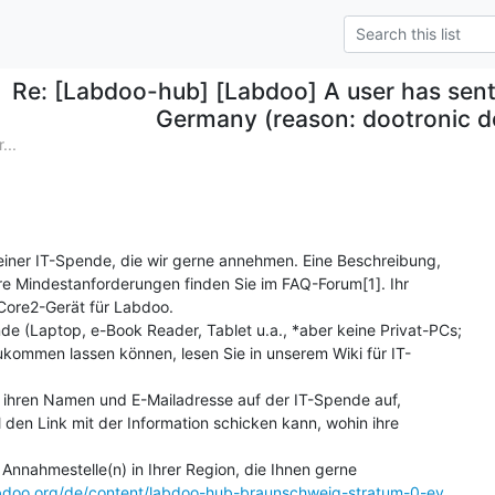
Re: [Labdoo-hub] [Labdoo] A user has sen
Germany (reason: dootronic d
...
einer IT-Spende, die wir gerne annehmen. Eine Beschreibung, 

e Mindestanforderungen finden Sie im FAQ-Forum[1]. Ihr 

Core2-Gerät für Labdoo.

e (Laptop, e-Book Reader, Tablet u.a., *aber keine Privat-PCs; 

kommen lassen können, lesen Sie in unserem Wiki für IT-

ihren Namen und E-Mailadresse auf der IT-Spende auf, 

den Link mit der Information schicken kann, wohin ihre 

Annahmestelle(n) in Ihrer Region, die Ihnen gerne 

bdoo.org/de/content/labdoo-hub-braunschweig-stratum-0-ev
. 
