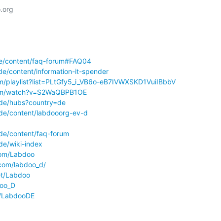
org

de/content/faq-forum#FAQ04
de/content/information-it-spender
m/playlist?list=PLtGfy5_i_VB6o-eB7IVWXSKD1VuiIBbbV
com/watch?v=S2WaQBPB1OE
/de/hubs?country=de
de/content/labdooorg-ev-d
de/content/faq-forum
de/wiki-index
com/Labdoo
com/labdoo_d/
et/Labdoo
doo_D
e/LabdooDE