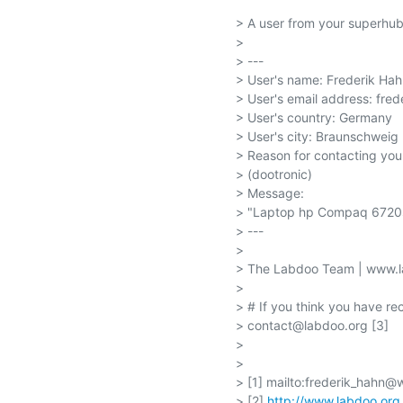
> A user from your superhub
> 

> ---

> User's name: Frederik Hahn
> User's email address: fre
> User's country: Germany

> User's city: Braunschweig

> Reason for contacting you
> (dootronic)

> Message:

> "Laptop hp Compaq 6720s
> ---

> 

> The Labdoo Team | www.la
> 

> # If you think you have rec
> contact@labdoo.org [3]

> 

> 

> [1] mailto:frederik_hahn@
> [2] 
http://www.labdoo.org