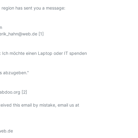
 region has sent you a message:



derik_hahn@web.de [1]

: Ich möchte einen Laptop oder IT spenden

 abzugeben."

bdoo.org [2]

eived this email by mistake, email us at

web.de
