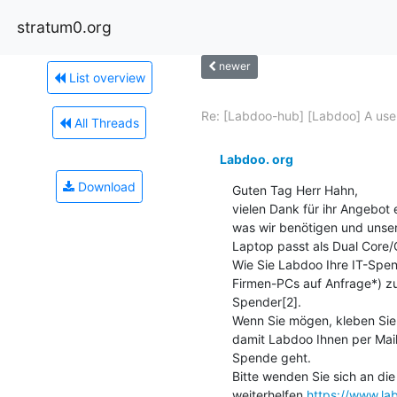
stratum0.org
newer
List overview
Re: [Labdoo-hub] [Labdoo] A user
All Threads
Labdoo. org
Download
Guten Tag Herr Hahn,

vielen Dank für ihr Angebot 
was wir benötigen und unser
Laptop passt als Dual Core/
Wie Sie Labdoo Ihre IT-Spend
Firmen-PCs auf Anfrage*) zu
Spender[2].

Wenn Sie mögen, kleben Sie 
damit Labdoo Ihnen per Mail 
Spende geht.

Bitte wenden Sie sich an die 
weiterhelfen 
https://www.la