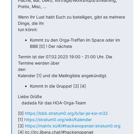
Fläche, Bar, Deko, Vorträge/Workshops/Streaming, 
Pretix, Misc, ...
Wenn Ihr Lust habt Euch zu beteiligen, gibt es mehrere 
Dinge, die Ihr

tun könnt:
Kommt zu den Orga-Treffen im Space oder im
BBB [0] ! Der nächste
Termin ist der 07.02.2023 19:00 - 21:00 Uhr. Die 
Termine werden über

den 

Kalender [1] und die Mailingliste angekündigt.
Kommt in die Gruppe! [3] [4]
Liebe Grüße

   dadada für das HOA-Orga-Team
[0] 
https://bbb.stratum0.org/b/lar-jsl-ksr-m32
[1] 
https://stratum0.org/wiki/Kalender
[3] 
https://matrix.to/#/#hackenopenair:stratum0.org
[4] irc://irc.libera.chat/#hackenopenair
