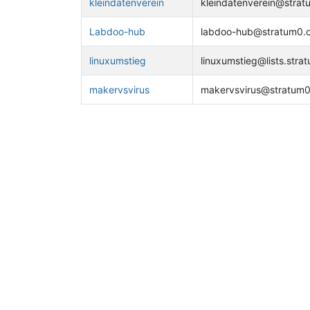
kleindatenverein
kleindatenverein@strat
Labdoo-hub
labdoo-hub@stratum0.
linuxumstieg
linuxumstieg@lists.stra
makervsvirus
makervsvirus@stratum0