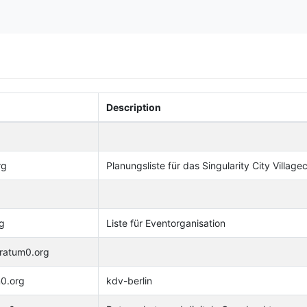
Description
rg
Planungsliste für das Singularity City Vill
g
Liste für Eventorganisation
tratum0.org
m0.org
kdv-berlin