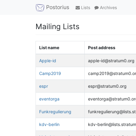
Postorius
Lists
Archives
Mailing Lists
List name
Post address
Apple-id
apple-id@stratum0.org
Camp2019
camp2019@stratum0.o
espr
espr@stratum0.org
eventorga
eventorga@stratum0.or
Funkregulierung
funkregulierung@lists.s
kdv-berlin
kdv-berlin@lists.stratu