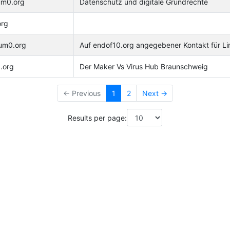
um0.org
Datenschutz und digitale Grundrechte
org
tum0.org
Auf endof10.org angegebener Kontakt für L
.org
Der Maker Vs Virus Hub Braunschweig
← Previous
1
2
Next →
Results per page: